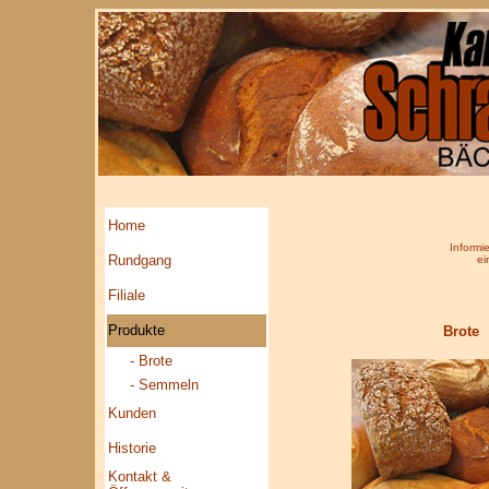
Home
Informi
Rundgang
ei
Filiale
Produkte
Brote
- Brote
- Semmeln
Kunden
Historie
Kontakt &